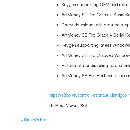
Keygen supporting OEM and retail 
ArtMoney SE Pro Crack + Serial Ke
Crack download with detailed step-
ArtMoney SE Pro Crack + Serial K
Keygen supporting latest Windows
ArtMoney SE Pro Cracked Windows 
Patch installer disabling forced on
ArtMoney SE Pro Portable + Licen
https://s3co.vn/control-resonant-elamigos-
Post Views:
286
« Bài mới hơn