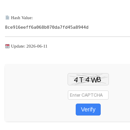
Hash Value:
8ce916eeff6a068b070da7fd45a8944d
Update: 2026-06-11
Verify