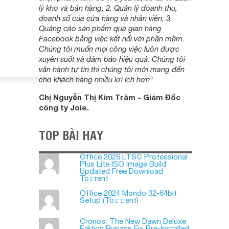
lý kho và bán hàng; 2. Quản lý doanh thu,
doanh số của cửa hàng và nhân viên; 3.
Quảng cáo sản phẩm qua gian hàng
Facebook bằng việc kết nối với phần mềm.
Chúng tôi muốn mọi công việc luôn được
xuyên suốt và đảm bảo hiệu quả. Chúng tôi
vận hành tự tin thì chúng tôi mới mang đến
cho khách hàng nhiều lợi ích hơn"
Chị Nguyễn Thị Kim Trâm - Giám Đốc
công ty Joie.
TOP BÀI HAY
Office 2026 LTSC Professional
Plus Lite ISO Image Build
Updated Frее Download
To𝚛rent
Office 2024 Mondo 32-64bit
Setup (To𝚛𝚛еnt)
Cronos: The New Dawn Deluxe
Edition Bypass Fix Pre-Installed