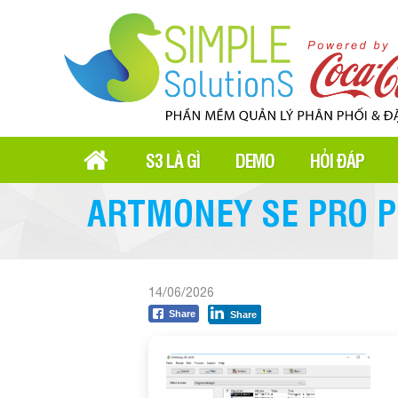
S3 LÀ GÌ
DEMO
HỎI ĐÁP
ARTMONEY SE PRO P
14/06/2026
Share
Share