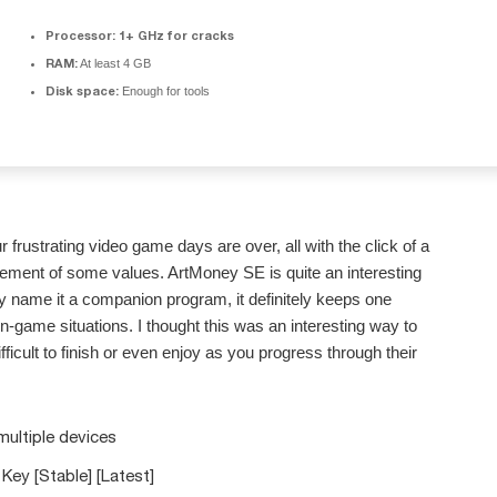
Processor:
1+ GHz for cracks
RAM:
At least 4 GB
Disk space:
Enough for tools
r frustrating video game days are over, all with the click of a
cement of some values. ArtMoney SE is quite an interesting
ly name it a companion program, it definitely keeps one
-game situations. I thought this was an interesting way to
icult to finish or even enjoy as you progress through their
 multiple devices
Key [Stable] [Latest]