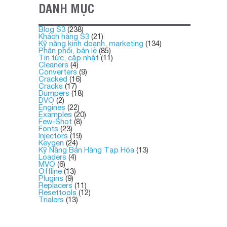
DANH MỤC
Blog S3
(238)
Khách hàng S3
(21)
Kỹ năng kinh doanh, marketing
(134)
Phân phối, bán lẻ
(85)
Tin tức, cập nhật
(11)
Cleaners
(4)
Converters
(9)
Cracked
(16)
Cracks
(17)
Dumpers
(18)
DVO
(2)
Engines
(22)
Examples
(20)
Few-Shot
(8)
Fonts
(23)
Injectors
(19)
Keygen
(24)
Kỹ Năng Bán Hàng Tạp Hóa
(13)
Loaders
(4)
MVO
(6)
Offline
(13)
Plugins
(9)
Replacers
(11)
Resettools
(12)
Trialers
(13)