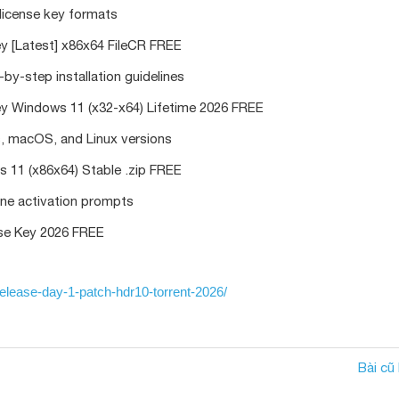
license key formats
y [Latest] x86x64 FileCR FREE
by-step installation guidelines
ey Windows 11 (x32-x64) Lifetime 2026 FREE
, macOS, and Linux versions
11 (x86x64) Stable .zip FREE
line activation prompts
se Key 2026 FREE
release-day-1-patch-hdr10-torrent-2026/
Bài cũ