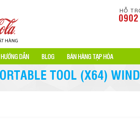
HỖ TR
0902
HƯỚNG DẪN
BLOG
BÁN HÀNG TẠP HÓA
ORTABLE TOOL (X64) WIN