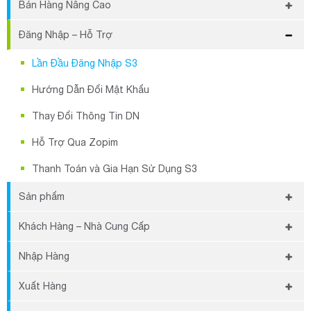
Bán Hàng Nâng Cao
Hướng Dẫn Bán Hàng Off-line
Đăng Nhập – Hỗ Trợ
Hướng Dẫn Bán Hàng Nhanh Bằng Phím Tắt
Lần Đầu Đăng Nhập S3
Hướng Dẫn Đổi Mật Khẩu
Thay Đổi Thông Tin DN
Hỗ Trợ Qua Zopim
Thanh Toán và Gia Hạn Sử Dụng S3
Sản phẩm
Tạo Sản Phẩm Mới
Khách Hàng – Nhà Cung Cấp
Nhập Danh Mục Hàng Bằng File Excel
Tạo Nhà Cung Cấp Mới
Nhập Hàng
Hướng dẫn in mã vạch sản phẩm bằng phần mềm S3
Chỉnh Sửa / Xóa Thông Tin Nhà Cung Cấp
Nhập Hàng Từ Nhà Cung Cấp
Xuất Hàng
Tạo Danh Mục Nhóm Hàng
Tạo Khách Hàng Mới
Nhập Hàng Trả Lại Từ Khách Hàng