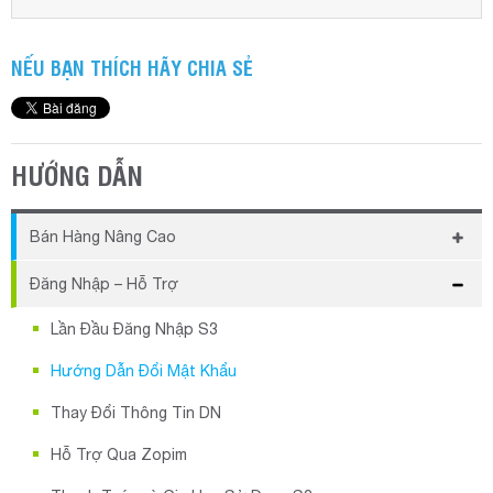
NẾU BẠN THÍCH HÃY CHIA SẺ
HƯỚNG DẪN
Bán Hàng Nâng Cao
Hướng Dẫn Bán Hàng Off-line
Đăng Nhập – Hỗ Trợ
Hướng Dẫn Bán Hàng Nhanh Bằng Phím Tắt
Lần Đầu Đăng Nhập S3
Hướng Dẫn Đổi Mật Khẩu
Thay Đổi Thông Tin DN
Hỗ Trợ Qua Zopim