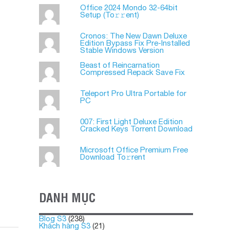
Office 2024 Mondo 32-64bit
Setup (To𝚛𝚛еnt)
Cronos: The New Dawn Deluxe
Edition Bypass Fix Pre-Installed
Stable Windows Version
Beast of Reincarnation
Compressed Repack Save Fix
Teleport Pro Ultra Portable for
PC
007: First Light Deluxe Edition
Cracked Keys Torrent Download
Microsoft Office Premium Frее
Download To𝚛rent
DANH MỤC
Blog S3
(238)
Khách hàng S3
(21)