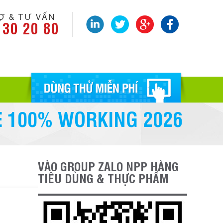
Ợ & TƯ VẤN
 30 20 80
E 100% WORKING 2026
VÀO GROUP ZALO NPP HÀNG
TIÊU DÙNG & THỰC PHẨM