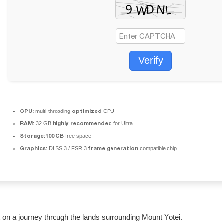
Verify
CPU:
optimized
multi-threading
CPU
RAM:
highly recommended
32 GB
for Ultra
Storage:
100 GB
free space
Graphics:
frame generation
DLSS 3 / FSR 3
compatible chip
 on a journey through the lands surrounding Mount Yōtei.