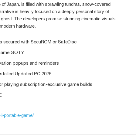
e of Japan, is filled with sprawling tundras, snow-covered
ative is heavily focused on a deeply personal story of
 ghost. The developers promise stunning cinematic visuals
r modern hardware.
es secured with SecuROM or SafeDisc
e Game GOTY
tivation popups and reminders
Installed Updated PC 2026
or playing subscription-exclusive game builds
E
ii-portable-game/