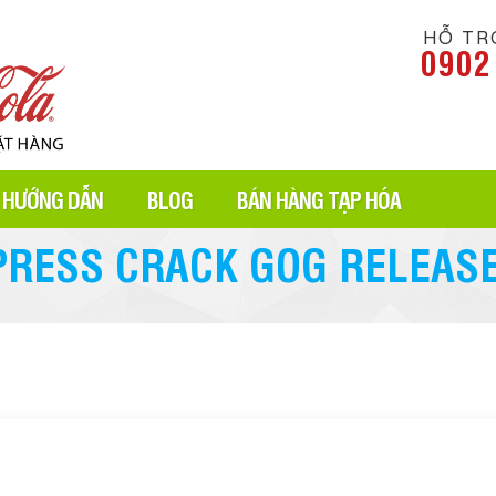
HỖ TR
0902
HƯỚNG DẪN
BLOG
BÁN HÀNG TẠP HÓA
PRESS CRACK GOG RELEAS