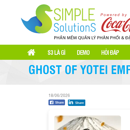
S3 LÀ GÌ
DEMO
HỎI ĐÁP
GHOST OF YOTEI EM
18/06/2026
Share
Share