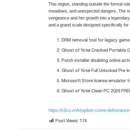
This region, standing outside the formal rul
meadows, and unexpected dangers. The narr
vengeance and her growth into a legendary
and a grand scale designed specifically fo
DRM removal tool for legacy gam
Ghost of Yotei Cracked Portabl
Patch installer disabling online ac
Ghost of Yotei Full Unlocked Pre-
Microsoft Store license emulator f
Ghost of Yotei Clean PC 2026 FRE
https://s3co.vn/kingdom-come-deliverance-
Post Views:
174