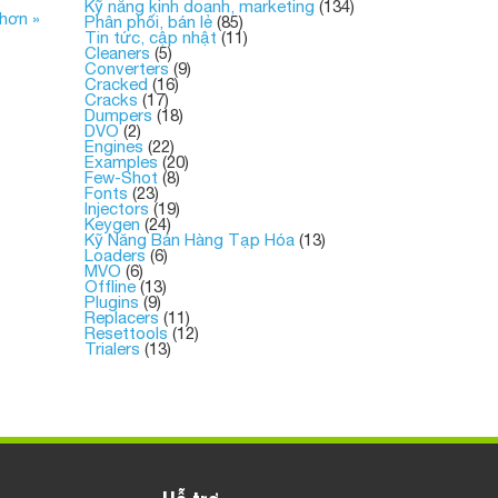
Kỹ năng kinh doanh, marketing
(134)
 hơn »
Phân phối, bán lẻ
(85)
Tin tức, cập nhật
(11)
Cleaners
(5)
Converters
(9)
Cracked
(16)
Cracks
(17)
Dumpers
(18)
DVO
(2)
Engines
(22)
Examples
(20)
Few-Shot
(8)
Fonts
(23)
Injectors
(19)
Keygen
(24)
Kỹ Năng Bán Hàng Tạp Hóa
(13)
Loaders
(6)
MVO
(6)
Offline
(13)
Plugins
(9)
Replacers
(11)
Resettools
(12)
Trialers
(13)