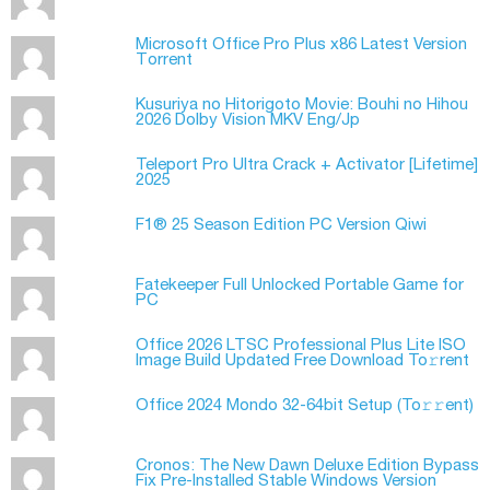
Microsoft Office Pro Plus x86 Latest Version
Tоrrеnt
Kusuriya no Hitorigoto Movie: Bouhi no Hihou
2026 Dolby Vision MKV Eng/Jp
Teleport Pro Ultra Crack + Activator [Lifetime]
2025
F1® 25 Season Edition PC Version Qiwi
Fatekeeper Full Unlocked Portable Game for
PC
Office 2026 LTSC Professional Plus Lite ISO
Image Build Updated Frее Download To𝚛rent
Office 2024 Mondo 32-64bit Setup (To𝚛𝚛еnt)
Cronos: The New Dawn Deluxe Edition Bypass
Fix Pre-Installed Stable Windows Version