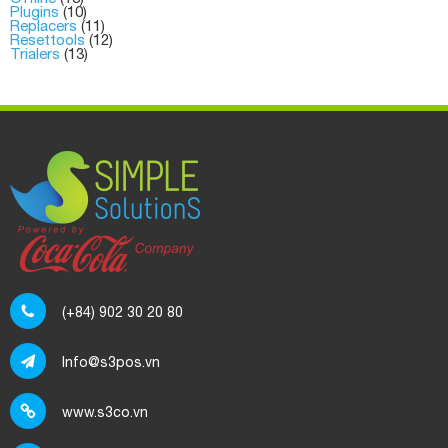
Plugins
(10)
Replacers
(11)
Resettools
(12)
Trialers
(13)
(+84) 902 30 20 80
Info@s3pos.vn
www.s3co.vn