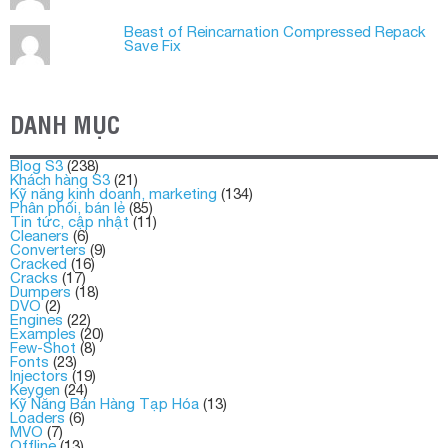
Beast of Reincarnation Compressed Repack
Save Fix
DANH MỤC
Blog S3
(238)
Khách hàng S3
(21)
Kỹ năng kinh doanh, marketing
(134)
Phân phối, bán lẻ
(85)
Tin tức, cập nhật
(11)
Cleaners
(6)
Converters
(9)
Cracked
(16)
Cracks
(17)
Dumpers
(18)
DVO
(2)
Engines
(22)
Examples
(20)
Few-Shot
(8)
Fonts
(23)
Injectors
(19)
Keygen
(24)
Kỹ Năng Bán Hàng Tạp Hóa
(13)
Loaders
(6)
MVO
(7)
Offline
(13)