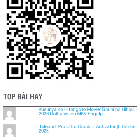
TOP BÀI HAY
Kusuriya no Hitorigoto Movie: Bouhi no Hihou
2026 Dolby Vision MKV Eng/Jp
Teleport Pro Ultra Crack + Activator [Lifetime]
2025