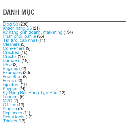
DANH MỤC
Blog S3
(238)
Khách hàng S3
(21)
Kỹ năng kinh doanh, marketing
(134)
Phân phối, bán lẻ
(85)
Tin tức, cập nhật
(11)
Cleaners
(5)
Converters
(9)
Cracked
(16)
Cracks
(17)
Dumpers
(18)
DVO
(2)
Engines
(22)
Examples
(20)
Few-Shot
(8)
Fonts
(23)
Injectors
(19)
Keygen
(24)
Kỹ Năng Bán Hàng Tạp Hóa
(13)
Loaders
(6)
MVO
(7)
Offline
(13)
Plugins
(9)
Replacers
(11)
Resettools
(12)
Trialers
(13)