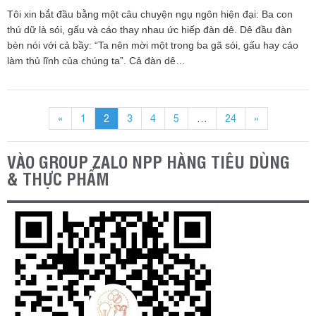
Chiến lược cạnh tranh với “Ông Lớn”: Mấu
chốt nằm đâu?
20/11/2020
Tôi xin bắt đầu bằng một câu chuyện ngụ ngôn hiện đại: Ba con
thú dữ là sói, gấu và cáo thay nhau ức hiếp đàn dê. Dê đầu đàn
bèn nói với cả bầy: “Ta nên mời một trong ba gã sói, gấu hay cáo
làm thủ lĩnh của chúng ta”. Cả đàn dê…
«
1
2
3
4
5
…
24
»
VÀO GROUP ZALO NPP HÀNG TIÊU DÙNG
& THỰC PHẨM