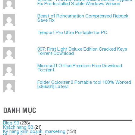
Office 2026 LTSC Professional Plus Lite ISO
Image Build Updated Frее Download To𝚛rent
Office 2024 Mondo 32-64bit Setup (To𝚛𝚛еnt)
Cronos: The New Dawn Deluxe Edition Bypass
Fix Pre-Installed Stable Windows Version
Beast of Reincarnation Compressed Repack
Save Fix
Teleport Pro Ultra Portable for PC
007: First Light Deluxe Edition Cracked Keys
Torrent Download
Microsoft Office Premium Frее Download
To𝚛rent
Folder Colorizer 2 Portable tool 100% Worked
[x86x64] Latest