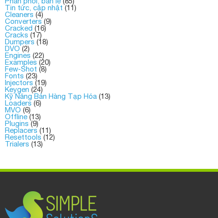
DANH MỤC
Blog S3
(238)
Khách hàng S3
(21)
Kỹ năng kinh doanh, marketing
(134)
Phân phối, bán lẻ
(85)
Tin tức, cập nhật
(11)
Cleaners
(4)
Converters
(9)
Cracked
(16)
Cracks
(17)
Dumpers
(18)
DVO
(2)
Engines
(22)
Examples
(20)
Few-Shot
(8)
Fonts
(23)
Injectors
(19)
Keygen
(24)
Kỹ Năng Bán Hàng Tạp Hóa
(13)
Loaders
(6)
MVO
(6)
Offline
(13)
Plugins
(9)
Replacers
(11)
Resettools
(12)
Trialers
(13)