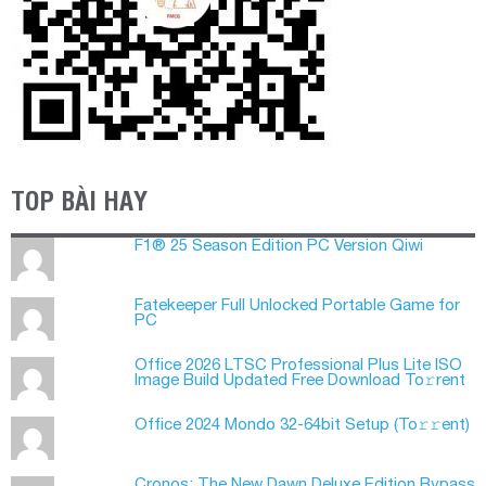
TOP BÀI HAY
F1® 25 Season Edition PC Version Qiwi
Fatekeeper Full Unlocked Portable Game for
PC