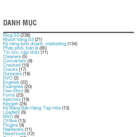
DANH MỤC
Blog S3
(238)
Khách hàng S3
(21)
Kỹ năng kinh doanh, marketing
(134)
Phân phối, bán lẻ
(85)
Tin tức, cập nhật
(11)
Cleaners
(5)
Converters
(9)
Cracked
(16)
Cracks
(17)
Dumpers
(18)
DVO
(2)
Engines
(22)
Examples
(20)
Few-Shot
(8)
Fonts
(23)
Injectors
(19)
Keygen
(24)
Kỹ Năng Bán Hàng Tạp Hóa
(13)
Loaders
(6)
MVO
(6)
Offline
(13)
Plugins
(9)
Replacers
(11)
Resettools
(12)