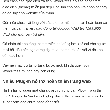
Bên cạnh các giao diện trả tiền, WordPress có sẵn hàng trăm
giao diện (theme) miễn phí đẹp lung linh cho bạn lựa chọn để thay
da đổi thịt cho website của mình.
Còn nếu chưa hài lòng với các theme miễn phí, bạn hoàn toàn có
thể mua bản trả tiền,
dao động từ 600.000 VND tới 1.300.000
VND cho một bản trả tiền.
Cá nhân tôi cho rằng theme miễn phí cũng hơi khó cài cho người
mới bắt đầu nên bạn đừng dại mua theme trả tiền vội vì độ khó
còn cao hơn.
Vậy nên hãy cứ từ từ từng bước một, khi đã quen với
WordPress thì bạn hãy nên dùng.
Nhiều Plug-in hỗ trợ hoàn thiện trang web
Hình như tôi quên mất chưa giải thích cho bạn Plug-in là gì thì
phải? Plug-in là “một mảnh ghép được thêm” vào website để bổ
sung thêm các chức năng cần thiết.