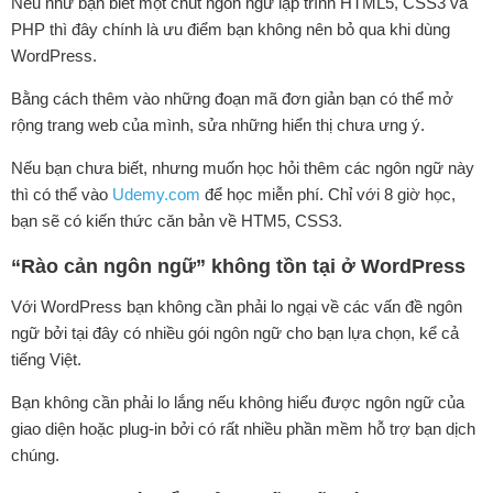
Nếu như bạn biết một chút ngôn ngữ lập trình HTML5, CSS3 và
PHP thì đây chính là ưu điểm bạn không nên bỏ qua khi dùng
WordPress.
Bằng cách thêm vào những đoạn mã đơn giản bạn có thể mở
rộng trang web của mình, sửa những hiển thị chưa ưng ý.
Nếu bạn chưa biết, nhưng muốn học hỏi thêm các ngôn ngữ này
thì có thể vào
Udemy.com
để học miễn phí. Chỉ với 8 giờ học,
bạn sẽ có kiến thức căn bản về HTM5, CSS3.
“Rào cản ngôn ngữ” không tồn tại ở WordPress
Với WordPress bạn không cần phải lo ngại về các vấn đề ngôn
ngữ bởi tại đây có nhiều gói ngôn ngữ cho bạn lựa chọn, kể cả
tiếng Việt.
Bạn không cần phải lo lắng nếu không hiểu được ngôn ngữ của
giao diện hoặc plug-in bởi có rất nhiều phần mềm hỗ trợ bạn dịch
chúng.