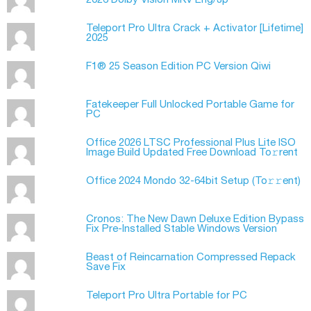
Teleport Pro Ultra Crack + Activator [Lifetime]
2025
F1® 25 Season Edition PC Version Qiwi
Fatekeeper Full Unlocked Portable Game for
PC
Office 2026 LTSC Professional Plus Lite ISO
Image Build Updated Frее Download To𝚛rent
Office 2024 Mondo 32-64bit Setup (To𝚛𝚛еnt)
Cronos: The New Dawn Deluxe Edition Bypass
Fix Pre-Installed Stable Windows Version
Beast of Reincarnation Compressed Repack
Save Fix
Teleport Pro Ultra Portable for PC