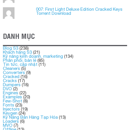
007: First Light Deluxe Edition Cracked Keys
Torrent Download
DANH MỤC
Blog S3
(238)
Khách hàng S3
(21)
Kỹ năng kinh doanh, marketing
(134)
Phân phối, bán lẻ
(85)
Tin tức, cập nhật
(11)
Cleaners
(5)
Converters
(9)
Cracked
(16)
Cracks
(17)
Dumpers
(18)
DVO
(2)
Engines
(22)
Examples
(20)
Few-Shot
(8)
Fonts
(23)
Injectors
(19)
Keygen
(24)
Kỹ Năng Bán Hàng Tạp Hóa
(13)
Loaders
(6)
MVO
(7)
Offline
(13)