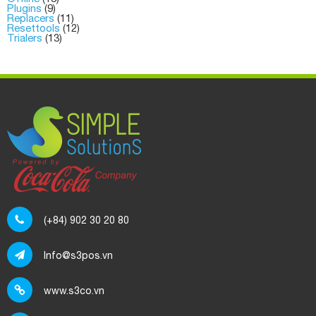
Plugins
(9)
Replacers
(11)
Resettools
(12)
Trialers
(13)
(+84) 902 30 20 80
Info@s3pos.vn
www.s3co.vn