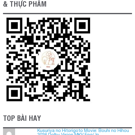
& THỰC PHẨM
TOP BÀI HAY
Kusuriya no Hitorigoto Movie: Bouhi no Hihou
2026 Dolby Vision MKV Eng/Jp