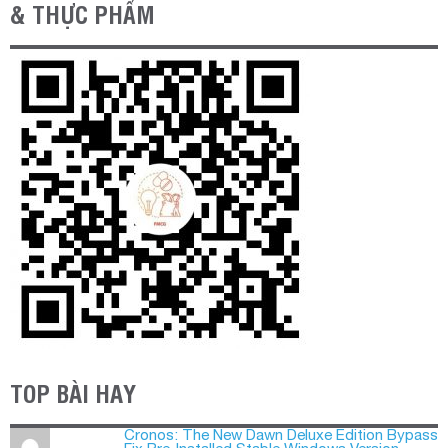
& THỰC PHẨM
TOP BÀI HAY
Cronos: The New Dawn Deluxe Edition Bypass