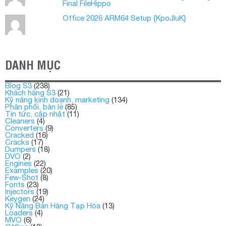
Final FileHippo
Office 2026 ARM64 Setup {KpoJIuK}
DANH MỤC
Blog S3
(238)
Khách hàng S3
(21)
Kỹ năng kinh doanh, marketing
(134)
Phân phối, bán lẻ
(85)
Tin tức, cập nhật
(11)
Cleaners
(4)
Converters
(9)
Cracked
(16)
Cracks
(17)
Dumpers
(18)
DVO
(2)
Engines
(22)
Examples
(20)
Few-Shot
(8)
Fonts
(23)
Injectors
(19)
Keygen
(24)
Kỹ Năng Bán Hàng Tạp Hóa
(13)
Loaders
(4)
MVO
(6)