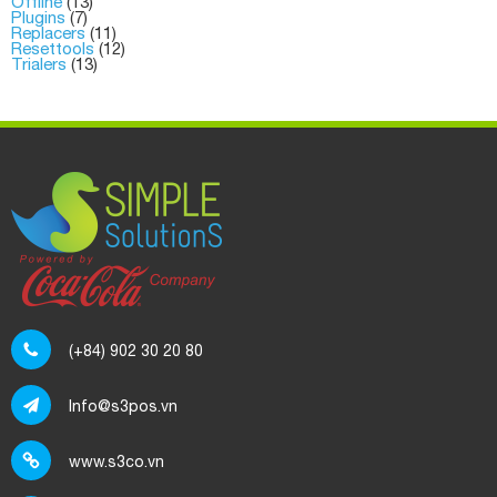
Offline
(13)
Plugins
(7)
Replacers
(11)
Resettools
(12)
Trialers
(13)
(+84) 902 30 20 80
Info@s3pos.vn
www.s3co.vn