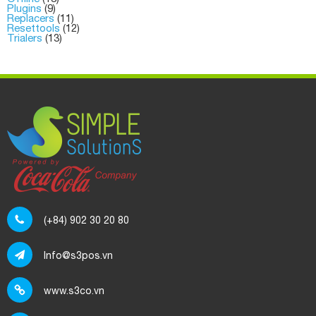
Plugins
(9)
Replacers
(11)
Resettools
(12)
Trialers
(13)
(+84) 902 30 20 80
Info@s3pos.vn
www.s3co.vn