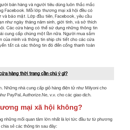
gười bán hàng và người tiêu dùng luôn thắc mắc
ong Facebook. Mỗi lớp thương mại xã hội đều có
tư và bảo mật. Lớp đầu tiên, Facebook, yêu cầu
n như ngày tháng năm sinh, giới tính, và sở thích
hội. Các cửa hàng có thể sử dụng những thông tin
hải cung cấp chúng một lần nữa. Người mua sắm
 của mình và thông tin ship chi tiết cho các cửa
ển tất cả các thông tin đó đến cổng thanh toán
cửa hàng thời trang cần chú ý gì?
m. Những nhà cung cấp giỏ hàng điện tử như Milyoni cho
hư PayPal, Authorize.Ne, v.v. cho các giao dịch.
thương mại xã hội không?
ng những mối quan tâm lớn nhất là lợi tức đầu tư từ phương
i chia sẻ các thông tin sau đây: