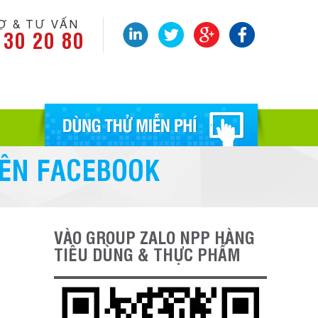
Ợ & TƯ VẤN
 30 20 80
ÊN FACEBOOK
VÀO GROUP ZALO NPP HÀNG
TIÊU DÙNG & THỰC PHẨM