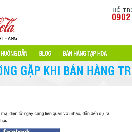
HỖ TR
0902
HƯỚNG DẪN
BLOG
BÁN HÀNG TẠP HÓA
NG GẶP KHI BÁN HÀNG TR
 mại điện tử ngày càng liên quan với nhau, dẫn đến sự ra
hội.