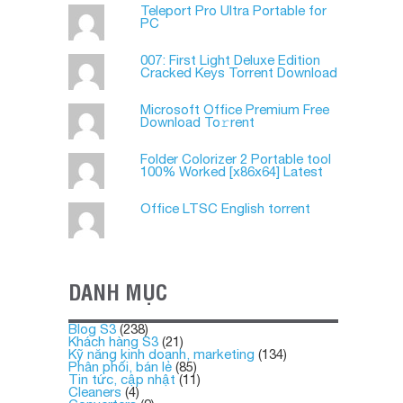
Teleport Pro Ultra Portable for
PC
007: First Light Deluxe Edition
Cracked Keys Torrent Download
Microsoft Office Premium Frее
Download To𝚛rent
Folder Colorizer 2 Portable tool
100% Worked [x86x64] Latest
Office LTSC English torrent
DANH MỤC
Blog S3
(238)
Khách hàng S3
(21)
Kỹ năng kinh doanh, marketing
(134)
Phân phối, bán lẻ
(85)
Tin tức, cập nhật
(11)
Cleaners
(4)