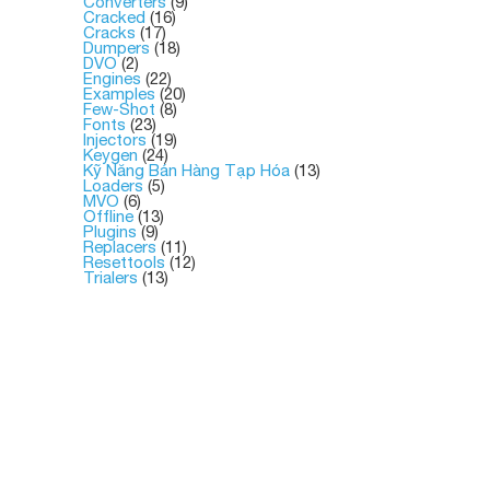
Converters
(9)
Cracked
(16)
Cracks
(17)
Dumpers
(18)
DVO
(2)
Engines
(22)
Examples
(20)
Few-Shot
(8)
Fonts
(23)
Injectors
(19)
Keygen
(24)
Kỹ Năng Bán Hàng Tạp Hóa
(13)
Loaders
(5)
MVO
(6)
Offline
(13)
Plugins
(9)
Replacers
(11)
Resettools
(12)
Trialers
(13)