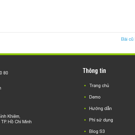
Bài cũ
Thông tin
20 80
Trang chủ
n
Demo
Hướng dẫn
ỉnh Khiêm,
Phí sử dụng
, TP. Hồ Chí Minh
Blog S3