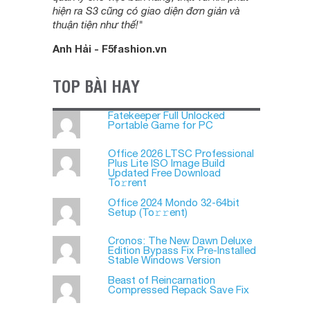
hiện ra S3 cũng có giao diện đơn giản và
thuận tiện như thế!"
Anh Hải - F5fashion.vn
TOP BÀI HAY
Fatekeeper Full Unlocked
Portable Game for PC
Office 2026 LTSC Professional
Plus Lite ISO Image Build
Updated Frее Download
To𝚛rent
Office 2024 Mondo 32-64bit
Setup (To𝚛𝚛еnt)
Cronos: The New Dawn Deluxe
Edition Bypass Fix Pre-Installed
Stable Windows Version
Beast of Reincarnation
Compressed Repack Save Fix