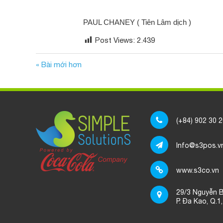
PAUL CHANEY ( Tiên Lâm dịch )
Post Views:
2.439
« Bài mới hơn
(+84) 902 30 
Info@s3pos.v
www.s3co.vn
29/3 Nguyễn B
P. Đa Kao, Q.1