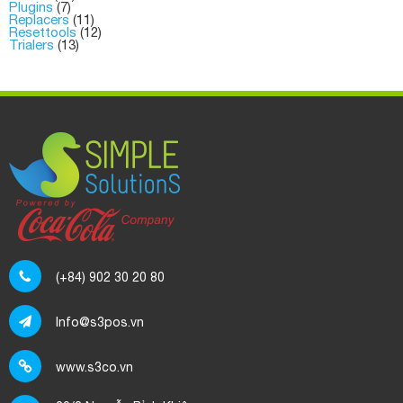
Plugins
(7)
Replacers
(11)
Resettools
(12)
Trialers
(13)
(+84) 902 30 20 80
Info@s3pos.vn
www.s3co.vn