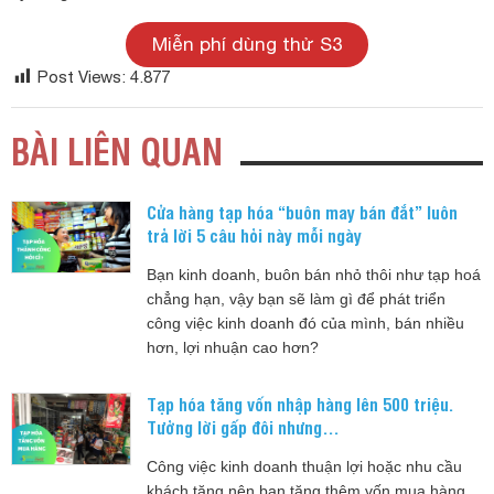
Miễn phí dùng thử S3
Post Views:
4.877
BÀI LIÊN QUAN
Cửa hàng tạp hóa “buôn may bán đắt” luôn
trả lời 5 câu hỏi này mỗi ngày
Bạn kinh doanh, buôn bán nhỏ thôi như tạp hoá
chẳng hạn, vậy bạn sẽ làm gì để phát triển
công việc kinh doanh đó của mình, bán nhiều
hơn, lợi nhuận cao hơn?
Tạp hóa tăng vốn nhập hàng lên 500 triệu.
Tưởng lời gấp đôi nhưng…
Công việc kinh doanh thuận lợi hoặc nhu cầu
khách tăng nên bạn tăng thêm vốn mua hàng