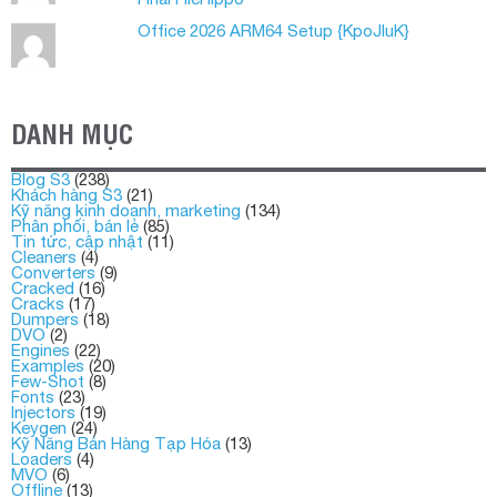
Office 2026 ARM64 Setup {KpoJIuK}
DANH MỤC
Blog S3
(238)
Khách hàng S3
(21)
Kỹ năng kinh doanh, marketing
(134)
Phân phối, bán lẻ
(85)
Tin tức, cập nhật
(11)
Cleaners
(4)
Converters
(9)
Cracked
(16)
Cracks
(17)
Dumpers
(18)
DVO
(2)
Engines
(22)
Examples
(20)
Few-Shot
(8)
Fonts
(23)
Injectors
(19)
Keygen
(24)
Kỹ Năng Bán Hàng Tạp Hóa
(13)
Loaders
(4)
MVO
(6)
Offline
(13)