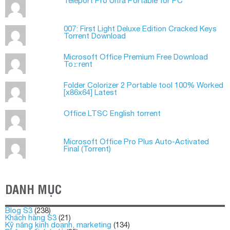
Teleport Pro Ultra Portable for PC
007: First Light Deluxe Edition Cracked Keys
Torrent Download
Microsoft Office Premium Frее Download
To𝚛rent
Folder Colorizer 2 Portable tool 100% Worked
[x86x64] Latest
Office LTSC English torrent
Microsoft Office Pro Plus Auto-Activated
Final (Torrеnt)
DANH MỤC
Blog S3
(238)
Khách hàng S3
(21)
Kỹ năng kinh doanh, marketing
(134)