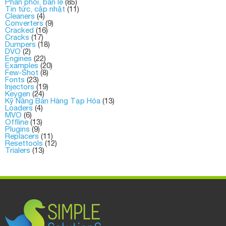
Phân phối, bán lẻ
(85)
Tin tức, cập nhật
(11)
Cleaners
(4)
Converters
(9)
Cracked
(16)
Cracks
(17)
Dumpers
(18)
DVO
(2)
Engines
(22)
Examples
(20)
Few-Shot
(8)
Fonts
(23)
Injectors
(19)
Keygen
(24)
Kỹ Năng Bán Hàng Tạp Hóa
(13)
Loaders
(4)
MVO
(6)
Offline
(13)
Plugins
(9)
Replacers
(11)
Resettools
(12)
Trialers
(13)