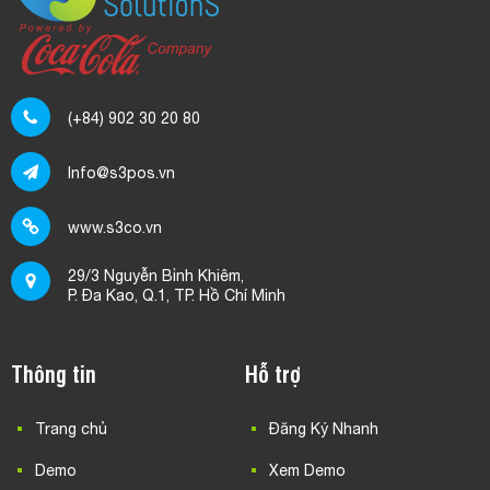
(+84) 902 30 20 80
Info@s3pos.vn
www.s3co.vn
29/3 Nguyễn Bỉnh Khiêm,
P. Đa Kao, Q.1, TP. Hồ Chí Minh
Thông tin
Hỗ trợ
Trang chủ
Đăng Ký Nhanh
Demo
Xem Demo