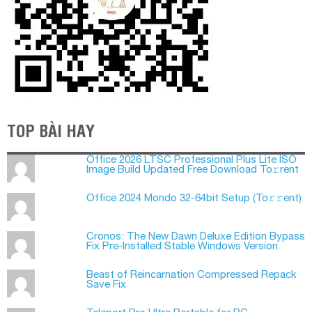
TOP BÀI HAY
Office 2026 LTSC Professional Plus Lite ISO
Image Build Updated Frее Download To𝚛rent
Office 2024 Mondo 32-64bit Setup (To𝚛𝚛еnt)
Cronos: The New Dawn Deluxe Edition Bypass
Fix Pre-Installed Stable Windows Version
Beast of Reincarnation Compressed Repack
Save Fix