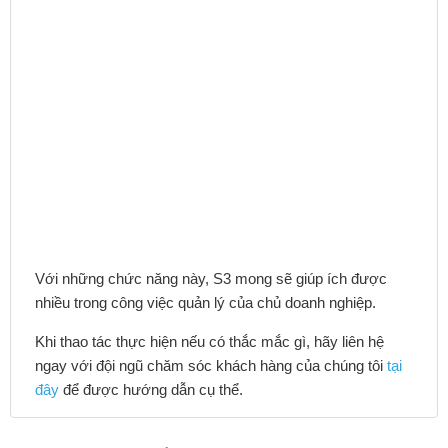
Với những chức năng này, S3 mong sẽ giúp ích được
nhiều trong công việc quản lý của chủ doanh nghiệp.
Khi thao tác thực hiện nếu có thắc mắc gì, hãy liên hệ
ngay với đội ngũ chăm sóc khách hàng của chúng tôi
tại
đây
để được hướng dẫn cụ thể.
BẠN KHÔNG TÌM THẤY HOẶC KHÔNG HÀI LÒNG VỚI CÂU
TRẢ LỜI?
NẾU BẠN THÍCH HÃY CHIA SẺ