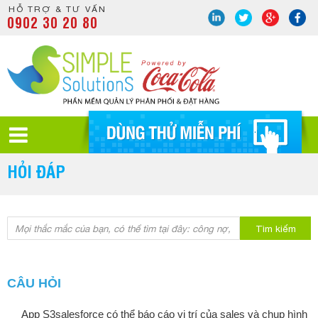
HỖ TRỢ & TƯ VẤN
0902 30 20 80
HỎI ĐÁP
Tìm kiếm
CÂU HỎI
App S3salesforce có thể báo cáo vị trí của sales và chụp hình