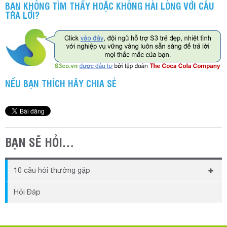
BẠN SẼ HỎI…
10 câu hỏi thường gặp
Khi chưa kịp đóng phí thì có thể sử dụng được phần
Hỏi Đáp
mềm hay không?
Mã Số Thuế, Tài Khoản Ngân Hàng của S3 là gì?
Phần mềm S3POS có in được mã vạch không? Thực
hiện ra sao?
Phí sử dụng phần mềm S3POS được tính như thế nào?
Dữ liệu trên S3POS được lưu trữ như thế nào? Có bảo
mật không?
Hiện tại phần mềm S3POS có chương trình ưu đãi nào
dành cho khách hàng không?
(+84) 902 30 20 80
Tại sao không thể mua phần mềm S3POS trọn gói, trả
tiền 1 lần duy nhất?
Info@s3pos.vn