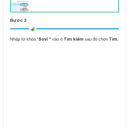
Bước 3
Sovi “
Tìm kiếm
Tìm.
Nhập từ khóa “
vào ô
sau đó chọn
Bước 4
False
True
Thiết lập lại giá trị
thành
trong phần thiết lập
EnableSOVI,
sau đó chọn dấu
để lưu lại.