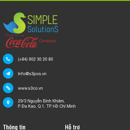
Dữ liệu của khách hàng trên máy chủ S3POS có bị xem
trộm hoặc sử dụng trái phép không?
www.s3co.vn
Làm thế nào để nhập thông tin sản phẩm hàng loạt vào
29/3 Nguyễn Bỉnh Khiêm,
phần mềm S3POS bằng file excel?
P. Đa Kao, Q.1, TP. Hồ Chí Minh
Làm sao để xóa sản phẩm đã phát sinh giao dịch trên
phần mềm S3POS?
Thông tin
Hỗ trợ
Trang chủ
Đăng Ký Nhanh
Demo
Xem Demo
Hướng dẫn
Lần Đầu Đăng Nhập S3
Phí sử dụng
Báo Cáo Bán Hàng
Blog S3
Tạo gian hàng Facebook
Chính sách bảo mật