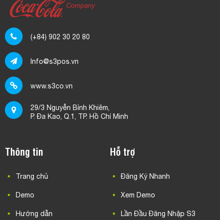
mật không?
Hiện tại phần mềm S3POS có chương trình ưu đãi nào
dành cho khách hàng không?
(+84) 902 30 20 80
Tại sao không thể mua phần mềm S3POS trọn gói, trả
tiền 1 lần duy nhất?
Info@s3pos.vn
Dữ liệu của khách hàng trên máy chủ S3POS có bị xem
trộm hoặc sử dụng trái phép không?
www.s3co.vn
Làm thế nào để nhập thông tin sản phẩm hàng loạt vào
29/3 Nguyễn Bỉnh Khiêm,
phần mềm S3POS bằng file excel?
P. Đa Kao, Q.1, TP. Hồ Chí Minh
Làm sao để xóa sản phẩm đã phát sinh giao dịch trên
phần mềm S3POS?
Thông tin
Hỗ trợ
Trang chủ
Đăng Ký Nhanh
Demo
Xem Demo
Hướng dẫn
Lần Đầu Đăng Nhập S3