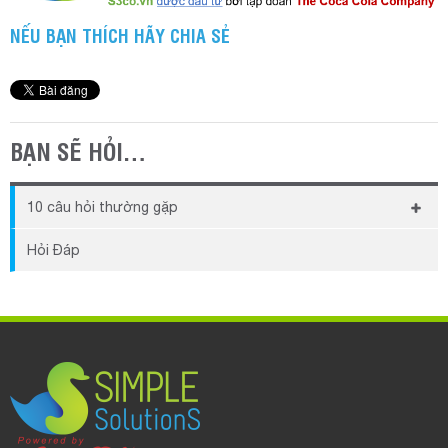
NẾU BẠN THÍCH HÃY CHIA SẺ
BẠN SẼ HỎI…
10 câu hỏi thường gặp
Khi chưa kịp đóng phí thì có thể sử dụng được phần
Hỏi Đáp
mềm hay không?
Mã Số Thuế, Tài Khoản Ngân Hàng của S3 là gì?
Phần mềm S3POS có in được mã vạch không? Thực
hiện ra sao?
Phí sử dụng phần mềm S3POS được tính như thế nào?
Dữ liệu trên S3POS được lưu trữ như thế nào? Có bảo