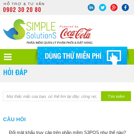
HỖ TRỢ & TƯ VẤN
0902 30 20 80
HỎI ĐÁP
Tìm kiếm
CÂU HỎI
Đổi mật khẩu truy cập trên phần mềm S3POS như thế nào?