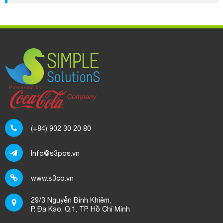
mềm hay không?
Mã Số Thuế, Tài Khoản Ngân Hàng của S3 là gì?
Phần mềm S3POS có in được mã vạch không? Thực
hiện ra sao?
Phí sử dụng phần mềm S3POS được tính như thế nào?
Dữ liệu trên S3POS được lưu trữ như thế nào? Có bảo
mật không?
Hiện tại phần mềm S3POS có chương trình ưu đãi nào
dành cho khách hàng không?
(+84) 902 30 20 80
Tại sao không thể mua phần mềm S3POS trọn gói, trả
tiền 1 lần duy nhất?
Info@s3pos.vn
Dữ liệu của khách hàng trên máy chủ S3POS có bị xem
trộm hoặc sử dụng trái phép không?
www.s3co.vn
Làm thế nào để nhập thông tin sản phẩm hàng loạt vào
29/3 Nguyễn Bỉnh Khiêm,
phần mềm S3POS bằng file excel?
P. Đa Kao, Q.1, TP. Hồ Chí Minh