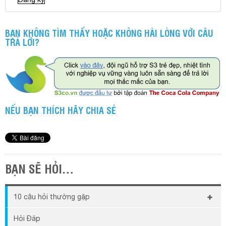
BẠN KHÔNG TÌM THẤY HOẶC KHÔNG HÀI LÒNG VỚI CÂU
TRẢ LỜI?
NẾU BẠN THÍCH HÃY CHIA SẺ
BẠN SẼ HỎI…
10 câu hỏi thường gặp
Khi chưa kịp đóng phí thì có thể sử dụng được phần
Hỏi Đáp