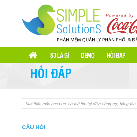
S3 LÀ GÌ
DEMO
HỎI ĐÁP
HỎI ĐÁP
CÂU HỎI