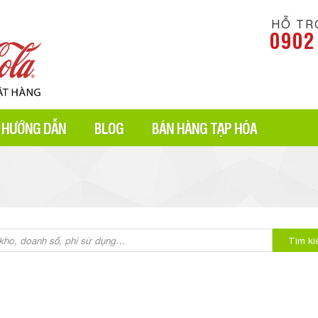
HỖ TR
0902
HƯỚNG DẪN
BLOG
BÁN HÀNG TẠP HÓA
Tìm k