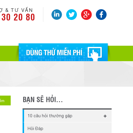
Ợ & TƯ VẤN
 30 20 80
BẠN SẼ HỎI…
iếm
10 câu hỏi thường gặp
Khi chưa kịp đóng phí thì có thể sử
Hỏi Đáp