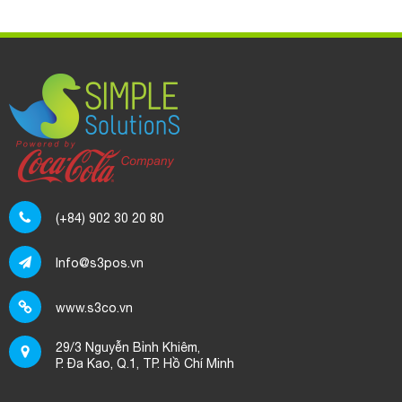
Mã Số Thuế, Tài Khoản Ngân Hàng của S3 là gì?
Phần mềm S3POS có in được mã vạch không? Thực
hiện ra sao?
Phí sử dụng phần mềm S3POS được tính như thế nào?
Dữ liệu trên S3POS được lưu trữ như thế nào? Có bảo
mật không?
Hiện tại phần mềm S3POS có chương trình ưu đãi nào
dành cho khách hàng không?
(+84) 902 30 20 80
Tại sao không thể mua phần mềm S3POS trọn gói, trả
tiền 1 lần duy nhất?
Info@s3pos.vn
Dữ liệu của khách hàng trên máy chủ S3POS có bị xem
trộm hoặc sử dụng trái phép không?
www.s3co.vn
Làm thế nào để nhập thông tin sản phẩm hàng loạt vào
29/3 Nguyễn Bỉnh Khiêm,
phần mềm S3POS bằng file excel?
P. Đa Kao, Q.1, TP. Hồ Chí Minh
Làm sao để xóa sản phẩm đã phát sinh giao dịch trên