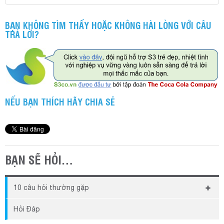
BẠN KHÔNG TÌM THẤY HOẶC KHÔNG HÀI LÒNG VỚI CÂU
TRẢ LỜI?
NẾU BẠN THÍCH HÃY CHIA SẺ
BẠN SẼ HỎI…
10 câu hỏi thường gặp
Khi chưa kịp đóng phí thì có thể sử dụng được phần
Hỏi Đáp
mềm hay không?