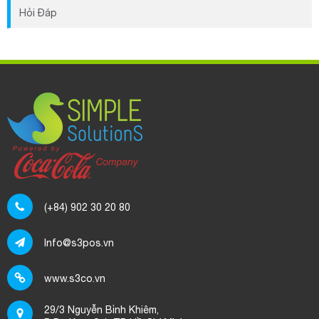
Khi chưa kịp đóng phí thì có thể sử dụng được phần
Hỏi Đáp
mềm hay không?
Mã Số Thuế, Tài Khoản Ngân Hàng của S3 là gì?
Phần mềm S3POS có in được mã vạch không? Thực
hiện ra sao?
Phí sử dụng phần mềm S3POS được tính như thế nào?
Dữ liệu trên S3POS được lưu trữ như thế nào? Có bảo
mật không?
Hiện tại phần mềm S3POS có chương trình ưu đãi nào
dành cho khách hàng không?
(+84) 902 30 20 80
Tại sao không thể mua phần mềm S3POS trọn gói, trả
tiền 1 lần duy nhất?
Info@s3pos.vn
Dữ liệu của khách hàng trên máy chủ S3POS có bị xem
trộm hoặc sử dụng trái phép không?
www.s3co.vn
Làm thế nào để nhập thông tin sản phẩm hàng loạt vào
29/3 Nguyễn Bỉnh Khiêm,
phần mềm S3POS bằng file excel?