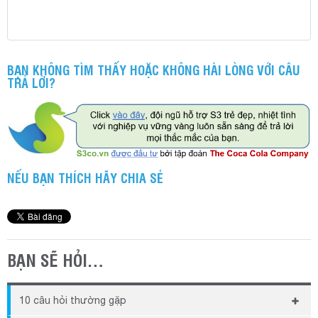
BẠN KHÔNG TÌM THẤY HOẶC KHÔNG HÀI LÒNG VỚI CÂU
TRẢ LỜI?
NẾU BẠN THÍCH HÃY CHIA SẺ
BẠN SẼ HỎI…
10 câu hỏi thường gặp