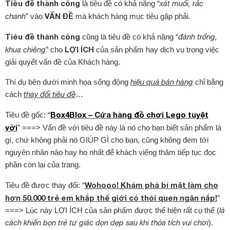
Tiêu đề thành công
là tiêu đề có khả năng “
xát muối, rắc
VẤN ĐỀ
chanh
” vào
mà khách hàng mục tiêu gặp phải.
Tiêu đề thành công
cũng là tiêu đề có khả năng “
đánh trống,
LỢI ÍCH
khua chiêng
” cho
của sản phẩm hay dịch vụ trong việc
giải quyết vấn đề của Khách hàng.
Thí dụ bên dưới minh họa sống động
hiệu quả bán hàng
chỉ bằng
cách
thay đổi tiêu đề
…
Box4Blox – Cửa hàng đồ chơi Lego tuyệt
Tiêu đề gốc: “
vời
” ===> Vấn đề với tiêu đề này là nó cho bạn biết sản phẩm là
gì, chứ không phải nó GIÚP GÌ cho bạn, cũng không đem tới
nguyên nhân nào hay ho nhất để khách viếng thăm tiếp tục đọc
phần còn lại của trang.
Wohooo! Khám phá bí mật làm cho
Tiêu đề được thay đổi: “
hơn 50.000 trẻ em khắp thế giới có thói quen ngăn nắp!
”
===> Lúc này LỢI ÍCH của sản phẩm được thể hiện rất cụ thể (
là
cách khiến bọn trẻ tự giác dọn dẹp sau khi thỏa tích vui chơi
).