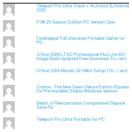
Teleport Pro Ultra Crack + Activator [Lifetime]
2025
F1® 25 Season Edition PC Version Qiwi
Fatekeeper Full Unlocked Portable Game for
PC
Office 2026 LTSC Professional Plus Lite ISO
Image Build Updated Frее Download To𝚛rent
Office 2024 Mondo 32-64bit Setup (To𝚛𝚛еnt)
Cronos: The New Dawn Deluxe Edition Bypass
Fix Pre-Installed Stable Windows Version
Beast of Reincarnation Compressed Repack
Save Fix
Teleport Pro Ultra Portable for PC