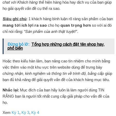
chat với Khách hàng
thể hiện hàng hóa hay dịch vụ của bạn giúp
họ giải quyết vấn đề cụ thể ra sao.
Siêu ghi chú
: 1 khách hàng bình luận rõ ràng sản phẩm của bạn
mang tới ích lợi ra sao
quan trọng hơn
cho họ
so với ai đó
chỉ nói rằng: “
Sản phẩm của anh thật tuyệt!
”.
Đừng bỏ lỡ:
Tổng hợp những cách đặt tên shop hay,
phổ biến
Hoặc theo kiểu hàn lâm, bạn nâng cao tín nhiệm cho mình bằng
việc thêm vào một khu vực trên website dùng để trưng bày
chứng nhận, kinh nghiệm và thông tin về trình độ, bằng cấp
giúp
bạn đủ khả năng để giải quyết vấn đề của khách hàng mục tiêu.
Nhắc lại:
Mục đích của bạn hãy luôn là làm người dùng TIN
RẰNG bạn là người tốt nhất cung cấp giải pháp cho vấn đề của
họ.
Xem
Kỳ 1
,
Kỳ
3
,
Kỳ 4