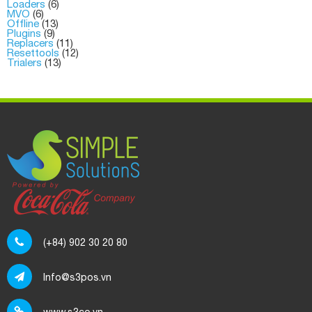
Loaders
(6)
MVO
(6)
Offline
(13)
Plugins
(9)
Replacers
(11)
Resettools
(12)
Trialers
(13)
(+84) 902 30 20 80
Info@s3pos.vn
www.s3co.vn