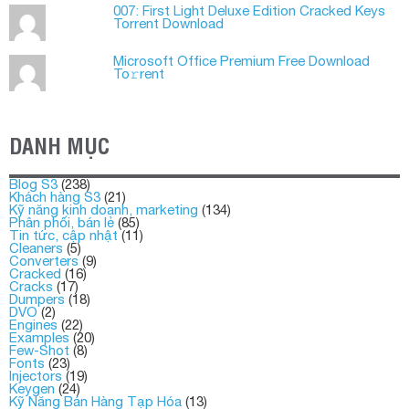
007: First Light Deluxe Edition Cracked Keys
Torrent Download
Microsoft Office Premium Frее Download
To𝚛rent
DANH MỤC
Blog S3
(238)
Khách hàng S3
(21)
Kỹ năng kinh doanh, marketing
(134)
Phân phối, bán lẻ
(85)
Tin tức, cập nhật
(11)
Cleaners
(5)
Converters
(9)
Cracked
(16)
Cracks
(17)
Dumpers
(18)
DVO
(2)
Engines
(22)
Examples
(20)
Few-Shot
(8)
Fonts
(23)
Injectors
(19)
Keygen
(24)
Kỹ Năng Bán Hàng Tạp Hóa
(13)