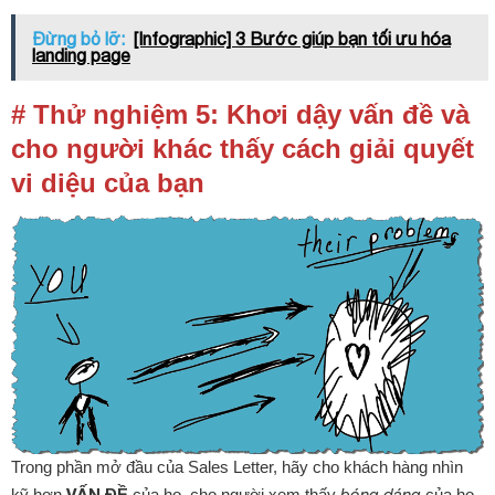
Đừng bỏ lỡ:
[Infographic] 3 Bước giúp bạn tối ưu hóa
landing page
# Thử nghiệm 5: Khơi dậy vấn đề và
cho người khác thấy cách giải quyết
vi diệu của bạn
Trong phần mở đầu của Sales Letter, hãy cho khách hàng nhìn
VẤN ĐỀ
kỹ hơn
của họ, cho người xem thấy
bóng dáng
của họ