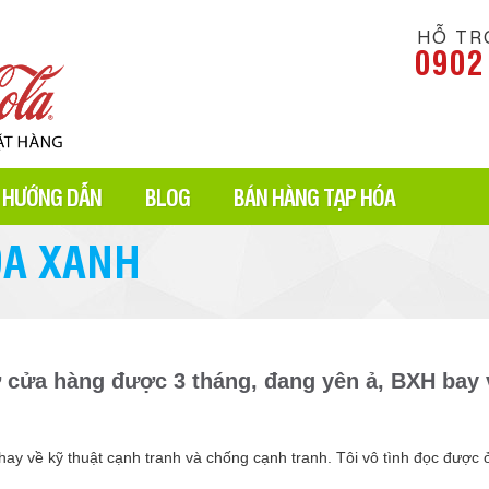
HỖ TR
0902
HƯỚNG DẪN
BLOG
BÁN HÀNG TẠP HÓA
ÓA XANH
 cửa hàng được 3 tháng, đang yên ả, BXH bay 
hay về kỹ thuật cạnh tranh và chống cạnh tranh. Tôi vô tình đọc đượ