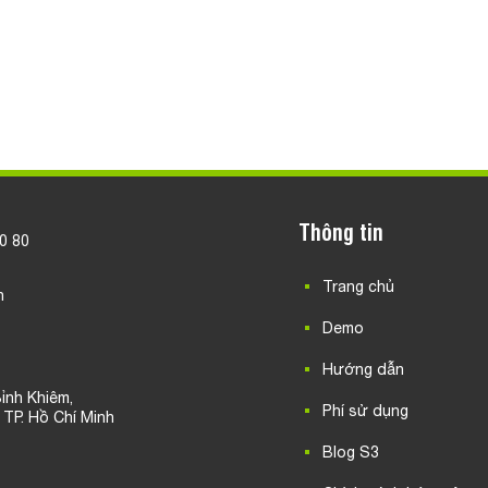
Thông tin
20 80
Trang chủ
n
Demo
Hướng dẫn
ỉnh Khiêm,
Phí sử dụng
, TP. Hồ Chí Minh
Blog S3