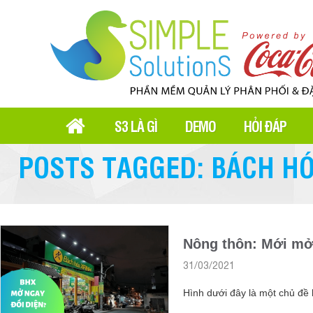
S3 LÀ GÌ
DEMO
HỎI ĐÁP
POSTS TAGGED: BÁCH H
Nông thôn: Mới mở
31/03/2021
Hình dưới đây là một chủ đề 