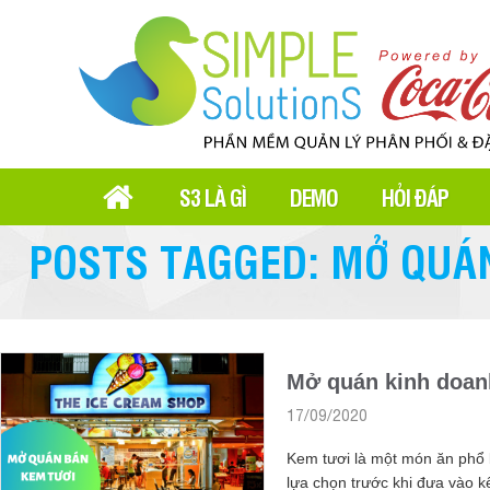
S3 LÀ GÌ
DEMO
HỎI ĐÁP
POSTS TAGGED: MỞ QUÁ
Mở quán kinh doanh
17/09/2020
Kem tươi là một món ăn phổ b
lựa chọn trước khi đưa vào 