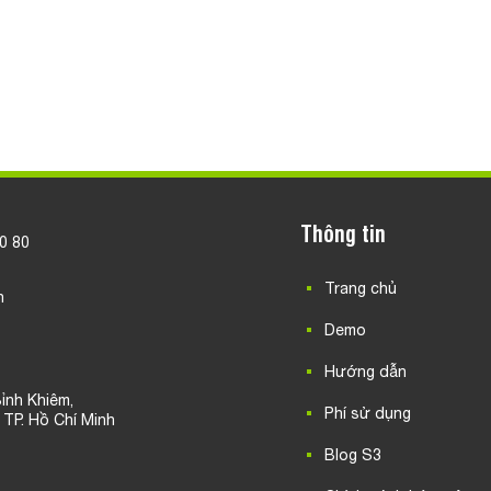
Thông tin
20 80
Trang chủ
n
Demo
Hướng dẫn
ỉnh Khiêm,
Phí sử dụng
, TP. Hồ Chí Minh
Blog S3