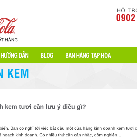
HỖ TR
0902
HƯỚNG DẪN
BLOG
BÁN HÀNG TẠP HÓA
N KEM
 kem tươi cần lưu ý điều gì?
iến. Bạn có nghĩ tới việc bắt đầu một cửa hàng kinh doanh kem tươi c
kế hoạch kinh doanh. Có nhiều thứ cần cân nhắc, gồm nghiên…